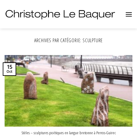
Skip
to
content
ARCHIVES PAR CATÉGORIE:
SCULPTURE
15
Oct
Stèles – sculptures poétiques en langue bretonne à Perros-Guirec