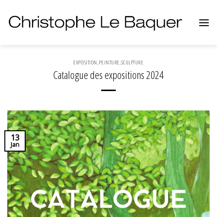
Skip
to
content
EXPOSITION
,
PEINTURE
,
SCULPTURE
Catalogue des expositions 2024
13
Jan