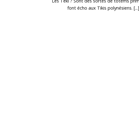
Les Téki ? Sont des sortes de totems primi
font écho aux Tikis polynésiens. [...