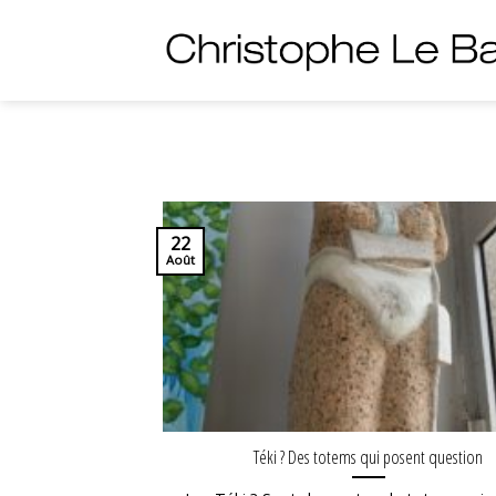
Skip
to
content
22
Août
Téki ? Des totems qui posent question